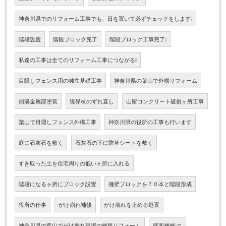
神奈川県でのリフォーム工事でも、日を置いて必ずチェックをします❕
階段設置
階段ブロック完了
階段ブロック工事完了❕
私達の工事は全てのリフォーム工事につながる❕
目隠しフェンス用の独立基礎工事
神奈川県の葉山で外構リフォーム
側溝金属部塗装
境界杭のずれ直し
山留コンクリート破損ヶ所工事
葉山で目隠しフェンス外構工事
神奈川県の役所の工事も行います
庭に石灰石を敷く
石灰石の下に防草シートを敷く
すき取った土を住宅周りの低いヶ所に入れる
階段になるヶ所にブロック設置
擁壁ブロックを７０本と階段形成
役所の仕事
がけ崩れ補修
がけ崩れを止める処置
神奈川県の葉山でがけ崩れ現場の修復リフォーム
壁面補修❕☺