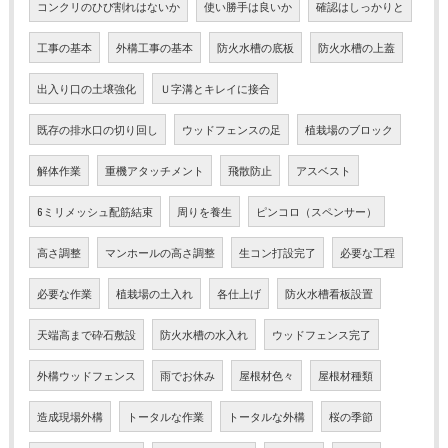
コンクリのひび割れはないか
使い勝手は良いか
確認はしっかりと
工事の基本
外構工事の基本
防火水槽の底板
防火水槽の上蓋
出入り口の土壌強化
Ｕ字溝とキレイに接合
既存の排水口の切り回し
ウッドフェンスの足
植栽場のブロック
解体作業
重機アタッチメント
飛散防止
アスベスト
6ミリメッシュ配筋結束
周りを養生
ピンコロ（スペンサー）
高さ調整
マンホールの高さ調整
生コン打設完了
必要な工程
必要な作業
植栽場の土入れ
各仕上げ
防火水槽看板設置
天端高まで砕石敷設
防火水槽の水入れ
ウッドフェンス完了
外構ウッドフェンス
雨でお休み
屋根材色々
屋根材種類
造成現場外構
トータルな作業
トータルな外構
桜の季節