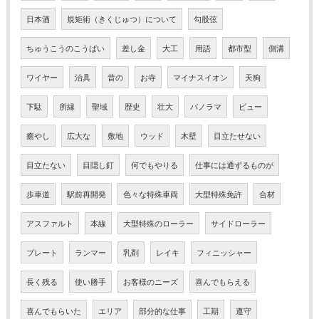
日本酒
規矩術（きくじゅつ）について
勾股弦
ちゅうこうのこうばい
差し金
大工
用語
都市型
側溝
ワイヤー
治具
昔の
お寺
マイナスイオン
天狗
下駄
所縁
聖域
歴史
壮大
パノラマ
ビュー
癒やし
広大な
敷地
ウッド
木壁
目立たせない
目立たない
目隠し釘
何でもやりる
仕事には通ずるものが
歩車道
駅前再開発
色々な特殊車両
大型特殊免許
合材
アスファルト
本線
大型特殊のローラー
サイドローラー
プレート
ランマー
乳剤
レイキ
フィニッシャー
長く残る
使い勝手
お客様のニーズ
喜んでもらえる
喜んでもらいた
エリア
部分的な仕事
工期
遵守