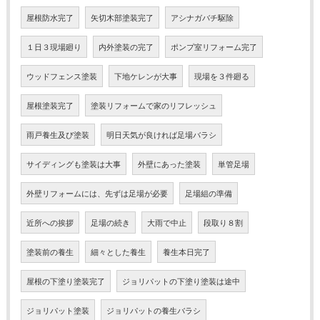
屋根防水完了
矢切木部塗装完了
アシナガバチ駆除
１日３現場廻り
内外塗装の完了
ポンプ室リフォーム完了
ウッドフェンス塗装
下地ケレンが大事
現場を３件廻る
屋根塗装完了
塗装リフォームで家のリフレッシュ
雨戸養生及び塗装
明日天気が良ければ足場バラシ
サイディングも塗装は大事
外壁にあった塗装
単管足場
外壁リフォームには、先ずは足場が必要
足場組の準備
近所への挨拶
足場の続き
大雨で中止
段取り８割
塗装前の養生
細々とした養生
養生本日完了
屋根の下塗り塗装完了
ジョリパットの下塗り塗装は途中
ジョリパット塗装
ジョリパットの養生バラシ