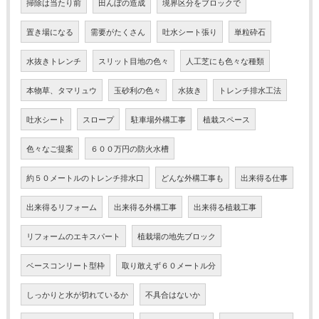
掃除は当たり前
田んぼの造成
境界区分をブロックで
置き場になる
需要がたくさん
吐水シート張り
単粒砕石
水抜きトレンチ
スリット目地の色々
人工芝にも色々な種類
本物草、タマリュウ
玉砂利の色々
水抜き
トレンチ排水工法
吐水シート
スロープ
駐車場外構工事
植栽スペース
色々なご提案
６００万円の防火水槽
約５０メートルのトレンチ排水口
どんな外構工事も
出来得る仕事
出来得るリフォーム
出来得る外構工事
出来得る植栽工事
リフォームのエキスパート
植栽場の地先ブロック
ベースコンリート型枠
取り敢えず６０メートル分
しっかりと水が切れているか
不具合はないか