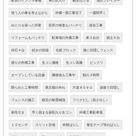
使う人の事を考えながら
外構一期工事完了
一週間早く
ゆとりを保った作業
役所の検査もバッチリ
総合工事
リフォームもバッチリ
駐車場の外構工事
車３台分
残土６台
砕石４台
続きの現場
化粧ブロック
後に目隠しフェンス
残りの外構工事
生コン価格
生コン高騰
ビックリ
オープンしている店舗
隣接地も工事中
朝の３時間
限られた工事時間
東京都の外れ
片道８０キロ
波板で目隠し
フェンスの施工
鰻店の耐震補強
フリクだし（高さ出し）
刷毛引き
早く固まる薬剤入り生コン
外構工事駐車場
１２センチ
スリット目地
枠材ばらし
養生テープ等のばらし