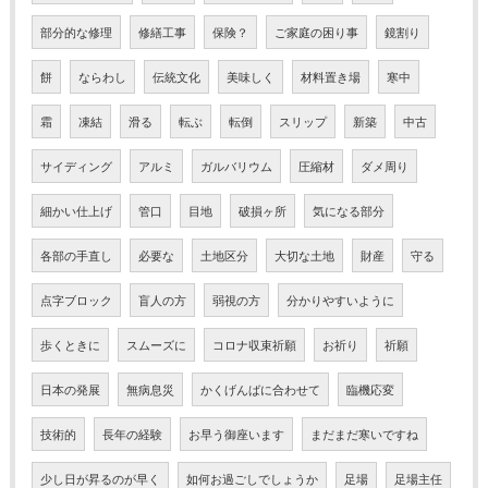
部分的な修理
修繕工事
保険？
ご家庭の困り事
鏡割り
餅
ならわし
伝統文化
美味しく
材料置き場
寒中
霜
凍結
滑る
転ぶ
転倒
スリップ
新築
中古
サイディング
アルミ
ガルバリウム
圧縮材
ダメ周り
細かい仕上げ
管口
目地
破損ヶ所
気になる部分
各部の手直し
必要な
土地区分
大切な土地
財産
守る
点字ブロック
盲人の方
弱視の方
分かりやすいように
歩くときに
スムーズに
コロナ収束祈願
お祈り
祈願
日本の発展
無病息災
かくげんばに合わせて
臨機応変
技術的
長年の経験
お早う御座います
まだまだ寒いですね
少し日が昇るのが早く
如何お過ごしでしょうか
足場
足場主任