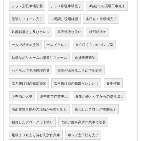
テラス形駐車場塗装
テラス形駐車場完了
3階建ての現場工事完了
塗装リフォーム完了
（現調）現場確認
本日も１件現場完了
鉄部錆落とし及びケレン
高圧洗浄水洗い
鉄部錆止め
一人で錆止め塗装
一人でケレン
６０坪くらいのポンプ室
結構なボリュームの塗装リフォーム
進捗状況確認
ハイモルで下地処理作業
塗装が出来るように下地処理
吹き抜け部の鉄部塗装
吹き抜け部の鉄部ケレンがけ
養生作業
下準備が大事
途中雨で作業中止
養生が終わってからの塗り出し
高所作業車以外の場所から塗り出し
風化したブロック補修完了
補修したブロックに下塗り
吹抜け部を高所作業車で塗装
足場よりも安く済む高所作業車
ポンプ室下塗り完了