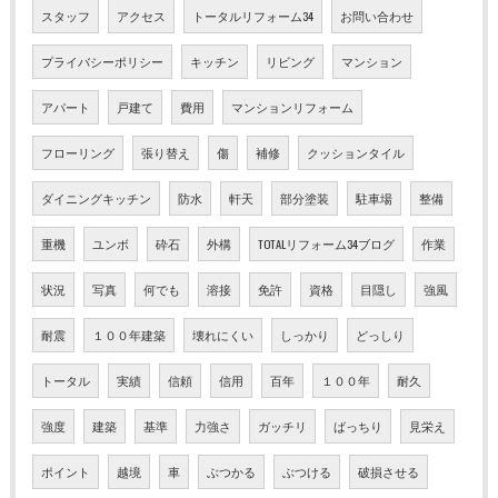
スタッフ
アクセス
トータルリフォーム34
お問い合わせ
プライバシーポリシー
キッチン
リビング
マンション
アパート
戸建て
費用
マンションリフォーム
フローリング
張り替え
傷
補修
クッションタイル
ダイニングキッチン
防水
軒天
部分塗装
駐車場
整備
重機
ユンボ
砕石
外構
TOTALリフォーム34ブログ
作業
状況
写真
何でも
溶接
免許
資格
目隠し
強風
耐震
１００年建築
壊れにくい
しっかり
どっしり
トータル
実績
信頼
信用
百年
１００年
耐久
強度
建築
基準
力強さ
ガッチリ
ばっちり
見栄え
ポイント
越境
車
ぶつかる
ぶつける
破損させる