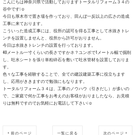
こんにちは神奈川県で活動しておりますトータルリフォーム３４の
谷中です❕☺
今日も厚木市で置き場を作っており、田んぼ一反以上の広さの造成
工事に来ております。
こういった造成工事には、役所の認可を得る工事として水抜きトレ
ンチを設置しませんと、役所から許可がおりません。
今日は水抜きトレンチの設置を行っております。
40メートル一寸くらいの長さですかネ？ユンボで1メートル幅で掘削
し、吐水シートを張り単粒砕石を敷いて吐水管材を設置しておりま
す。
色々な工事を経験することで、全ての建設建築工事に役立ちます
し、応用がききますので勉強にもなります。
トータルリフォーム３４は、工事のノウハウ（引きだし）が多いの
で、ご家庭で何か工事をお考えのお客様がおりましたなら、お見積
りは無料ですのでお気軽にお電話して下さい❕☺
< 前のページ
一覧に戻る
次のページ >