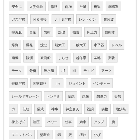
安全に
火災保険
修繕
雨樋
台風
橋梁
鋼構造
ガス溶接
ＮＫ溶接
ＪＩＳ溶接
レントゲン
超音波
掃海艇
自衛
防衛
処理
機雷
抑止力
自衛隊
爆弾
爆発
沈む
船大工
一般大工
水平器
レベル
南極
観測
観測船
しらせ
越冬隊
基地
実験
データ
分析
砕氷艦
JIS
NK
ティグ
アーク
特殊溶接
国家資格
ｊｖ
ジョイント
ベンチャー
シールドマシーン
トンネル
空想
想像
想像力
妄想
力
伝統
儀式
神事
神主さん
祝詞
供物
地鎮祭
棟上げ式
油圧
パワー
仕事
効率
アップ
腕
ユニットバス
壁腐食
錆
穴
壊れ
ひび