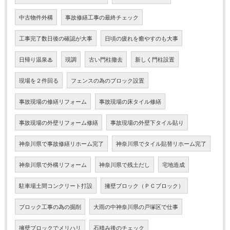
中古物件外構
事故修繕工事の最終チェック
工事完了数日後の確認が大事
日頃の疲れを癒やすのも大事
日帰り温泉♨
現調
古い門柱撤去
新しく門柱設置
現場を２件回る
フェンスの為のブロック設置
事故現場の修繕リフォーム
事故現場の床タイル修繕
事故現場の外壁リフォーム修繕
事故現場の外壁下タイル貼り
神奈川県で事故修繕リホーム完了
神奈川県でタイル貼替リホーム完了
神奈川県で外構リフォーム
神奈川県で残土だし
宅地造成
駐車場土間コンクリート打設
擁壁ブロック（ＰＣブロック）
ブロック工事の為の掘削
大雨の中神奈川県の戸塚区で仕事
擁壁ブロックでメリハリ
石積み後のチェック