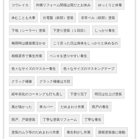
コウレイカ
外構リフォーム関係は雨だとお休み
ゆっくりと休養
休むことも大事
分電盤（鉄部）塗装
非常ベル（鉄部）塗装
下地（シーラー）塗装
下塗り塗装（１回目）
しっかり養生
梅雨時は建築業泣かせ
こう言った日は身体をしっかりと休めるの
相模原市で養生作業
ペンキを塗りやすい養生
色々なサイズのマスカー養生
色々なサイズのマスキングテープ
クラック補修
クラック補修は大切
経年劣化のコーキングも打ち直し
下塗り完了
明日は仕上げ塗装
風が強かった
車カバー
だめまわり作業
雨戸の養生
雨戸、戸袋塗装
丁寧な塗装リフォーム
丁寧な養生
塗装のムラ等のだめまわり作業
養生剥がし作業
屋根塗装後に移動