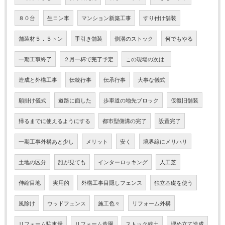
８０台
生コン車
マンション新築工事
すり付け舗装
舗装材５．５トン
手引き舗装
側溝のストック
何でもやる
一期工事終了
２月一杯で完了予定
この現場の次は…
造成と外構工事
伝統行事
伝承行事
大事な儀式
願掛け儀式
道路に面した
歩車道の地先ブロック
仮復旧舗装
帰るまでに使えるようにする
都市型側溝の完了
設置完了
一期工事外構あと少し
メリット
安く
境界線にメリハリ
土地の区分
誰が見ても
インターロッキング
人工芝
伸縮目地
実用的
外構工事目隠しフェンス
独立基礎を使う
風除け
ウッドフェンス
施工色々
リフォーム外構
リフォーム駐車場
リフォーム造園
ストック残土
埋め立て造成