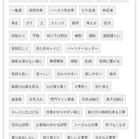
一級鳶
高所作業
ハーネス安全帯
ビケ足場
枠足場
発生
ガラ
土
ストック
順序
考える
区分
何処から
手順
切り下げ部分
種類
開粒
図面通りに
規則正しく
見た目キレイに
パートナーカッター
鋪装を壊さない様に
整理整頓
掃除
乱雑
怪我に繋がる
気持ち良い
清々しい
分かりやすい
探しやすい
植木
家庭のお庭を彩る
心が落ち着く
４季折々
切り替え
仮道路
文字入れ
専門ライン業者
天井点検口
床下点検口
キレイに仕上げる
作業がやりやすい様に
家の方が納得出来る工事
充分な説明
お客様の分かる説明
トータルな仕事
何でもこなす
選り好みしない
切り替えた
新しい工事帯
大きな工事帯