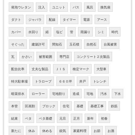
発泡ウレタン
注入
ユニット
バス
風呂
換気扇
ダクト
ジャバラ
配線
タイマー
電源
アース
カバー
水回り
経
塩ビ
管
雨漏り
シミ
時代
そぐった
建築許可
間知石
玉石積
自然石
台風被害
瓦
かさい
被害範囲
専門店
コンクリート２次製品
配合比率
丈夫な製品
ＪＩＳ
検定マーク
大型車
特大駐車場
トラロープ
６６０坪
井戸
トレンチ
暗渠排水
ローラー
宅地割り
造成
宅地
汚水
下水
本管
区画割
ブロック
住宅
基礎
基礎工事
鉄筋
結束
ベタ
ベタ基礎
元旦
正月
新年
初春
新たに
休み
休める
鋭気
家庭料理
お節
お酒