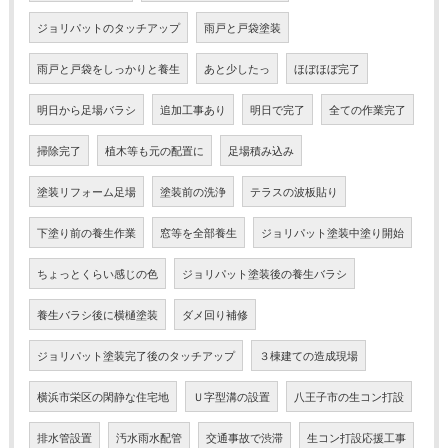
ジョリパットのタッチアップ
雨戸と戸袋塗装
雨戸と戸袋をしっかりと養生
あと少したっ
ほぼほぼ完了
明日から足場バラシ
追加工事あり
明日で完了
全ての作業完了
掃除完了
植木等も元の配置に
足場積み込み
塗装リフォーム足場
塗装前の洗浄
テラスの波板貼り
下塗り前の養生作業
窓等を全部養生
ジョリパット塗装中塗り開始
ちょっとくらい感じの色
ジョリパット塗装後の養生バラシ
養生バラシ後に横樋塗装
ダメ回り補修
ジョリパット塗装完了後のタッチアップ
３棟建ての造成現場
横浜市栄区の閑静な住宅地
Ｕ字型溝の設置
八王子市の生コン打設
排水管設置
汚水雨水配管
交通事故で渋滞
生コン打設応援工事