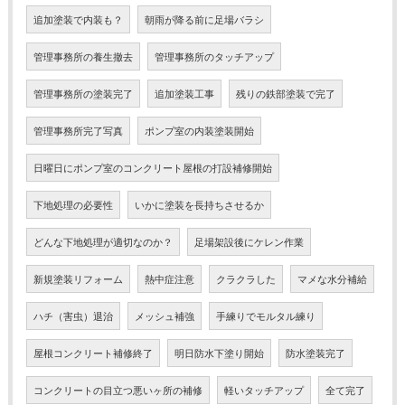
追加塗装で内装も？
朝雨が降る前に足場バラシ
管理事務所の養生撤去
管理事務所のタッチアップ
管理事務所の塗装完了
追加塗装工事
残りの鉄部塗装で完了
管理事務所完了写真
ポンプ室の内装塗装開始
日曜日にポンプ室のコンクリート屋根の打設補修開始
下地処理の必要性
いかに塗装を長持ちさせるか
どんな下地処理が適切なのか？
足場架設後にケレン作業
新規塗装リフォーム
熱中症注意
クラクラした
マメな水分補給
ハチ（害虫）退治
メッシュ補強
手練りでモルタル練り
屋根コンクリート補修終了
明日防水下塗り開始
防水塗装完了
コンクリートの目立つ悪いヶ所の補修
軽いタッチアップ
全て完了