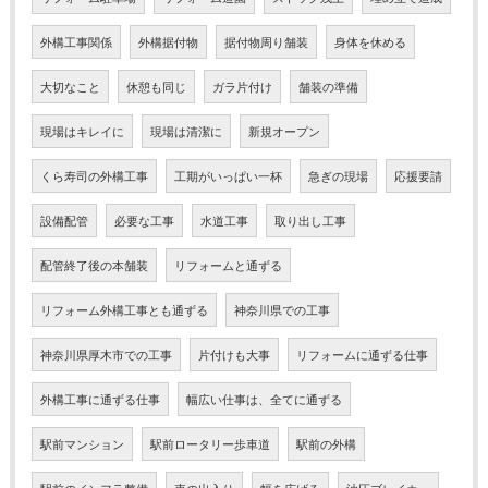
外構工事関係
外構据付物
据付物周り舗装
身体を休める
大切なこと
休憩も同じ
ガラ片付け
舗装の準備
現場はキレイに
現場は清潔に
新規オープン
くら寿司の外構工事
工期がいっぱい一杯
急ぎの現場
応援要請
設備配管
必要な工事
水道工事
取り出し工事
配管終了後の本舗装
リフォームと通ずる
リフォーム外構工事とも通ずる
神奈川県での工事
神奈川県厚木市での工事
片付けも大事
リフォームに通ずる仕事
外構工事に通ずる仕事
幅広い仕事は、全てに通ずる
駅前マンション
駅前ロータリー歩車道
駅前の外構
駅前のインフラ整備
車の出入り
幅を広げる
油圧ブレイカー