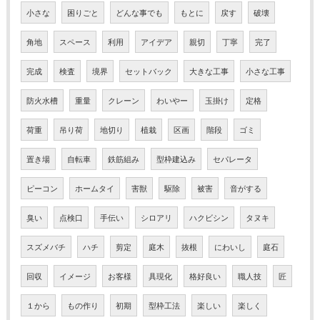
小さな
困りごと
どんな事でも
もとに
戻す
破壊
角地
スペース
利用
アイデア
親切
丁寧
完了
完成
検査
境界
セットバック
大きな工事
小さな工事
防火水槽
重量
クレーン
わいやー
玉掛け
定格
荷重
吊り荷
地切り
植栽
区画
階段
ゴミ
置き場
自転車
鉄筋組み
型枠建込み
セパレータ
ピーコン
ホームタイ
害獣
駆除
被害
音がする
臭い
点検口
手伝い
シロアリ
ハクビシン
タヌキ
スズメバチ
ハチ
剪定
庭木
抜根
にわいし
庭石
回収
イメージ
お客様
具現化
格好良い
職人技
匠
１から
もの作り
初期
型枠工法
楽しい
楽しく