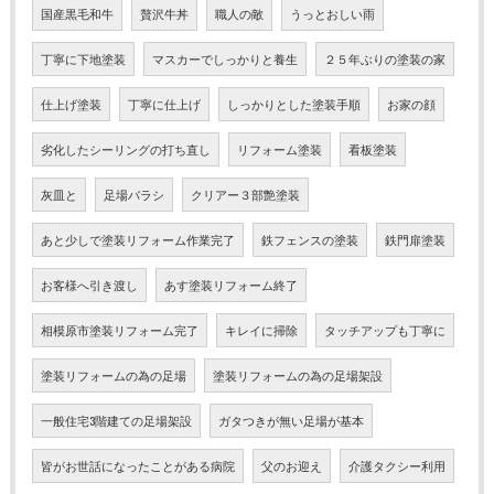
国産黒毛和牛
贅沢牛丼
職人の敵
うっとおしい雨
丁寧に下地塗装
マスカーでしっかりと養生
２５年ぶりの塗装の家
仕上げ塗装
丁寧に仕上げ
しっかりとした塗装手順
お家の顔
劣化したシーリングの打ち直し
リフォーム塗装
看板塗装
灰皿と
足場バラシ
クリアー３部艶塗装
あと少しで塗装リフォーム作業完了
鉄フェンスの塗装
鉄門扉塗装
お客様へ引き渡し
あす塗装リフォーム終了
相模原市塗装リフォーム完了
キレイに掃除
タッチアップも丁寧に
塗装リフォームの為の足場
塗装リフォームの為の足場架設
一般住宅3階建ての足場架設
ガタつきが無い足場が基本
皆がお世話になったことがある病院
父のお迎え
介護タクシー利用