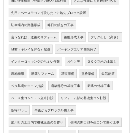
市の仕事依頼で公園内の老木伐採作業
どんな作業にも共通点がある
先日にベース生コン打設した上に地先ブロック設置
駐車場内の路盤形成
昨日の続きの工事
言うなれば、道路のリフォーム
路盤形成工事
フリク出し（高さ）
Ｍ材（キレイな砕石）敷設
パーキングエリア舗装完了
インターロッキングのちょい作業
片付け等
３００立米の土出し
農地転用
増築リフォーム
基礎準備
型枠準備
鉄筋配筋
ベタ基礎の生コン打設
増築部分の基礎工事
新築の外構工事
ベース生コン１．５立米打設
リフォーム部の基礎生コン打設
型枠バラし
午後からブロック外構工事
愛川町の工場内で機械設置の台作り
側溝の開口部を生コンで塞ぐ工事