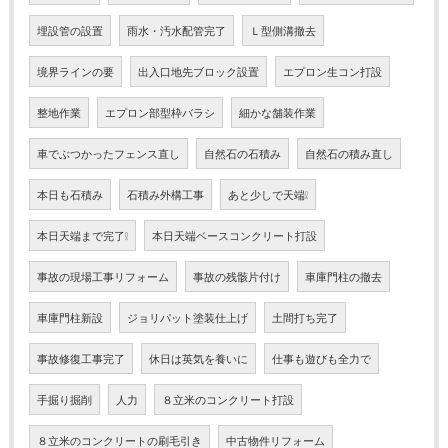
埋設管の設置
雨水・汚水配管完了
Ｌ型側溝撤去
境界ラインの要
出入口地先ブロック設置
エプロン生コン打設
整地作業
エプロン部型枠バラシ
細かな舗装作業
車でぶつかったフェンス直し
自然石の石積み
自然石の積み直し
本日も石積み
石積み外構工事
あと少しで天端❕
本日天端まで完了❕
本日天端ベースコンクリート打設
事故の現場工事リフォーム
事故の残骸片付け
車庫門柱の撤去
車庫門柱新設
ジョリパット塗装仕上げ
土間打ち完了
事故修復工事完了
休日は英気を養いに
仕事も遊びも全力で
手掘り掘削
人力
８立米のコンクリート打設
８立米のコンクリートの刷毛引き
中古物件リフォーム