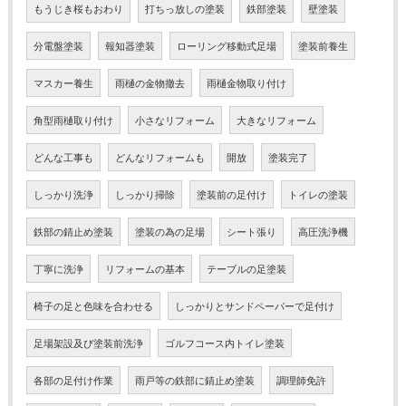
もうじき桜もおわり
打ちっ放しの塗装
鉄部塗装
壁塗装
分電盤塗装
報知器塗装
ローリング移動式足場
塗装前養生
マスカー養生
雨樋の金物撤去
雨樋金物取り付け
角型雨樋取り付け
小さなリフォーム
大きなリフォーム
どんな工事も
どんなリフォームも
開放
塗装完了
しっかり洗浄
しっかり掃除
塗装前の足付け
トイレの塗装
鉄部の錆止め塗装
塗装の為の足場
シート張り
高圧洗浄機
丁寧に洗浄
リフォームの基本
テーブルの足塗装
椅子の足と色味を合わせる
しっかりとサンドペーパーで足付け
足場架設及び塗装前洗浄
ゴルフコース内トイレ塗装
各部の足付け作業
雨戸等の鉄部に錆止め塗装
調理師免許