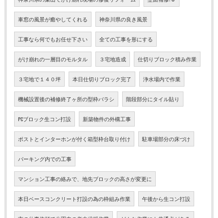
車窓の風景が癒やしてくれる
神奈川県の良き風景
工事なら何でもお任せ下さい
全ての工事を形にする
がけ崩れの一層目のモルタル
３宅地造成
仕切りブロック積み作業
３宅地で１４０坪
本日仕切りブロック完了
浄水場内で作業
機械設置後の補修終了ヶ所の型枠バラシ
階段部分にタイル貼り
PCブロック生コン打設
新築物件の外構工事
ポストとインターホンが付く箱型枠台取り付け
駐車場部分の床づけ
パーキング内での工事
マンション工事の絡みで、地先ブロックの高さが変更に
本日ベースコンクリート打設の為の枠組み作業
午後から生コン打設