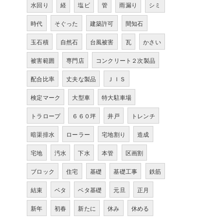
水回り
経
塩ビ
管
雨漏り
シミ
時代
そぐった
建築許可
間知石
玉石積
自然石
台風被害
瓦
かさい
被害範囲
専門店
コンクリート２次製品
配合比率
丈夫な製品
ＪＩＳ
検定マーク
大型車
特大駐車場
トラロープ
６６０坪
井戸
トレンチ
暗渠排水
ローラー
宅地割り
造成
宅地
汚水
下水
本管
区画割
ブロック
住宅
基礎
基礎工事
鉄筋
結束
ベタ
ベタ基礎
元旦
正月
新年
初春
新たに
休み
休める