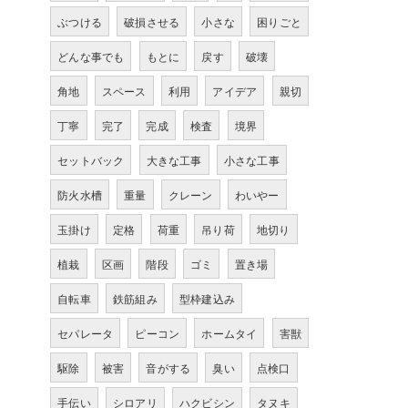
ぶつける
破損させる
小さな
困りごと
どんな事でも
もとに
戻す
破壊
角地
スペース
利用
アイデア
親切
丁寧
完了
完成
検査
境界
セットバック
大きな工事
小さな工事
防火水槽
重量
クレーン
わいやー
玉掛け
定格
荷重
吊り荷
地切り
植栽
区画
階段
ゴミ
置き場
自転車
鉄筋組み
型枠建込み
セパレータ
ピーコン
ホームタイ
害獣
駆除
被害
音がする
臭い
点検口
手伝い
シロアリ
ハクビシン
タヌキ