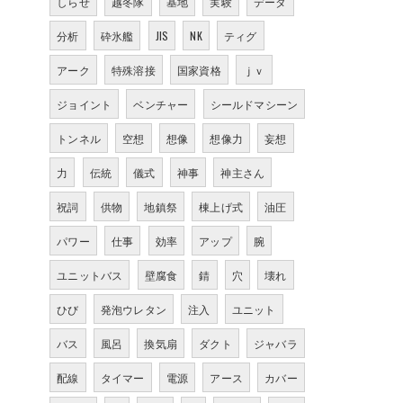
しらせ
越冬隊
基地
実験
データ
分析
砕氷艦
JIS
NK
ティグ
アーク
特殊溶接
国家資格
ｊｖ
ジョイント
ベンチャー
シールドマシーン
トンネル
空想
想像
想像力
妄想
力
伝統
儀式
神事
神主さん
祝詞
供物
地鎮祭
棟上げ式
油圧
パワー
仕事
効率
アップ
腕
ユニットバス
壁腐食
錆
穴
壊れ
ひび
発泡ウレタン
注入
ユニット
バス
風呂
換気扇
ダクト
ジャバラ
配線
タイマー
電源
アース
カバー