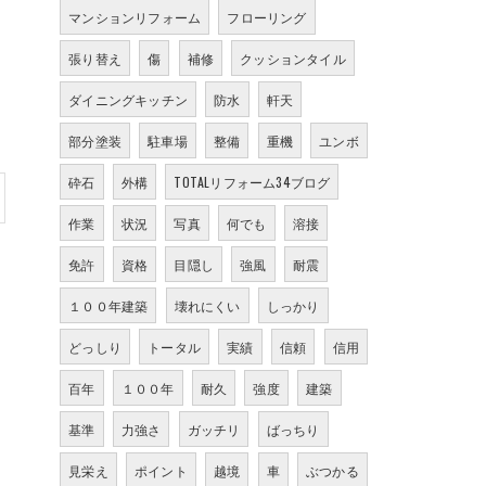
マンションリフォーム
フローリング
張り替え
傷
補修
クッションタイル
ダイニングキッチン
防水
軒天
部分塗装
駐車場
整備
重機
ユンボ
砕石
外構
TOTALリフォーム34ブログ
作業
状況
写真
何でも
溶接
免許
資格
目隠し
強風
耐震
１００年建築
壊れにくい
しっかり
どっしり
トータル
実績
信頼
信用
百年
１００年
耐久
強度
建築
基準
力強さ
ガッチリ
ばっちり
見栄え
ポイント
越境
車
ぶつかる