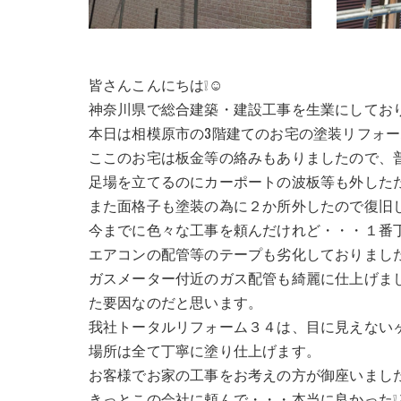
皆さんこんにちは❕☺
神奈川県で総合建築・建設工事を生業にしてお
本日は相模原市の3階建てのお宅の塗装リフォ
ここのお宅は板金等の絡みもありましたので、
足場を立てるのにカーポートの波板等も外した
また面格子も塗装の為に２か所外したので復旧
今までに色々な工事を頼んだけれど・・・１番
エアコンの配管等のテープも劣化しておりまし
ガスメーター付近のガス配管も綺麗に仕上げま
た要因なのだと思います。
我社トータルリフォーム３４は、目に見えない
場所は全て丁寧に塗り仕上げます。
お客様でお家の工事をお考えの方が御座いまし
きっとこの会社に頼んで・・・本当に良かった❕