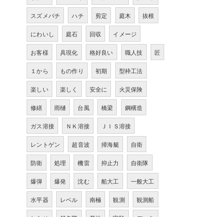
スズメバチ
ハチ
剪定
庭木
抜根
にわいし
庭石
回収
イメージ
お客様
具現化
格好良い
職人技
匠
１から
もの作り
初期
型枠工法
楽しい
楽しく
安全に
火災保険
修繕
雨樋
台風
橋梁
鋼構造
ガス溶接
ＮＫ溶接
ＪＩＳ溶接
レントゲン
超音波
掃海艇
自衛
防衛
処理
機雷
抑止力
自衛隊
爆弾
爆発
沈む
船大工
一般大工
水平器
レベル
南極
観測
観測船