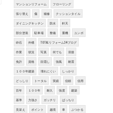
マンションリフォーム
フローリング
張り替え
傷
補修
クッションタイル
ダイニングキッチン
防水
軒天
部分塗装
駐車場
整備
重機
ユンボ
砕石
外構
TOTALリフォーム34ブログ
作業
状況
写真
何でも
溶接
免許
資格
目隠し
強風
耐震
１００年建築
壊れにくい
しっかり
どっしり
トータル
実績
信頼
信用
百年
１００年
耐久
強度
建築
基準
力強さ
ガッチリ
ばっちり
見栄え
ポイント
越境
車
ぶつかる