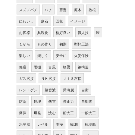
スズメバチ
ハチ
剪定
庭木
抜根
にわいし
庭石
回収
イメージ
お客様
具現化
格好良い
職人技
匠
１から
もの作り
初期
型枠工法
楽しい
楽しく
安全に
火災保険
修繕
雨樋
台風
橋梁
鋼構造
ガス溶接
ＮＫ溶接
ＪＩＳ溶接
レントゲン
超音波
掃海艇
自衛
防衛
処理
機雷
抑止力
自衛隊
爆弾
爆発
沈む
船大工
一般大工
水平器
レベル
南極
観測
観測船