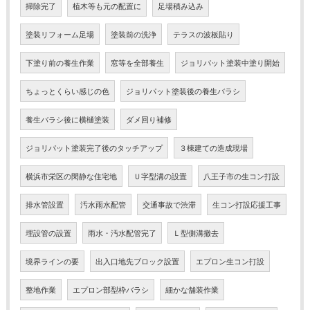
掃除完了
植木等も元の配置に
足場積み込み
塗装リフォーム足場
塗装前の洗浄
テラスの波板貼り
下塗り前の養生作業
窓等を全部養生
ジョリパット塗装中塗り開始
ちょっとくらい感じの色
ジョリパット塗装後の養生バラシ
養生バラシ後に横樋塗装
ダメ回り補修
ジョリパット塗装完了後のタッチアップ
３棟建ての造成現場
横浜市栄区の閑静な住宅地
Ｕ字型溝の設置
八王子市の生コン打設
排水管設置
汚水雨水配管
交通事故で渋滞
生コン打設応援工事
埋設管の設置
雨水・汚水配管完了
Ｌ型側溝撤去
境界ラインの要
出入口地先ブロック設置
エプロン生コン打設
整地作業
エプロン部型枠バラシ
細かな舗装作業