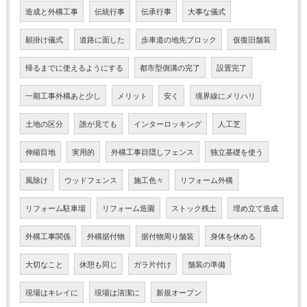
造成と外構工事
伝統行事
伝承行事
大事な儀式
願掛け儀式
道路に面した
歩車道の地先ブロック
仮復旧舗装
帰るまでに使えるようにする
都市型側溝の完了
設置完了
一期工事外構あと少し
メリット
安く
境界線にメリハリ
土地の区分
誰が見ても
インターロッキング
人工芝
伸縮目地
実用的
外構工事目隠しフェンス
独立基礎を使う
風除け
ウッドフェンス
施工色々
リフォーム外構
リフォーム駐車場
リフォーム造園
ストック残土
埋め立て造成
外構工事関係
外構据付物
据付物周り舗装
身体を休める
大切なこと
休憩も同じ
ガラ片付け
舗装の準備
現場はキレイに
現場は清潔に
新規オープン