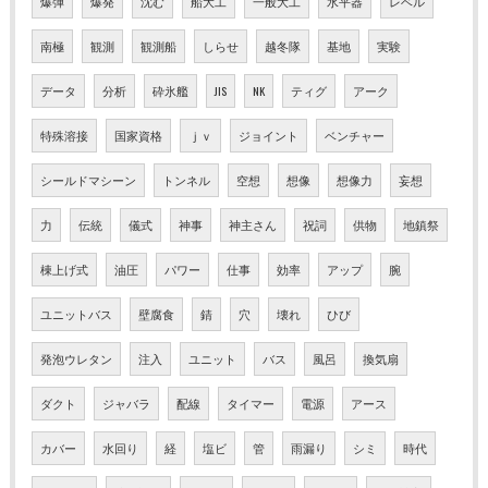
爆弾
爆発
沈む
船大工
一般大工
水平器
レベル
南極
観測
観測船
しらせ
越冬隊
基地
実験
データ
分析
砕氷艦
JIS
NK
ティグ
アーク
特殊溶接
国家資格
ｊｖ
ジョイント
ベンチャー
シールドマシーン
トンネル
空想
想像
想像力
妄想
力
伝統
儀式
神事
神主さん
祝詞
供物
地鎮祭
棟上げ式
油圧
パワー
仕事
効率
アップ
腕
ユニットバス
壁腐食
錆
穴
壊れ
ひび
発泡ウレタン
注入
ユニット
バス
風呂
換気扇
ダクト
ジャバラ
配線
タイマー
電源
アース
カバー
水回り
経
塩ビ
管
雨漏り
シミ
時代