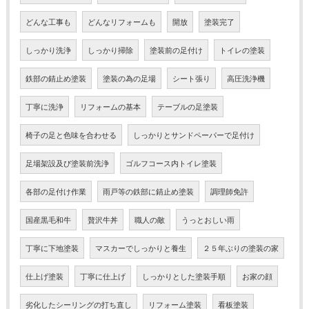
どんな工事も
どんなリフォームも
開放
塗装完了
しっかり洗浄
しっかり掃除
塗装前の足付け
トイレの塗装
鉄部の錆止め塗装
塗装の為の足場
シート張り
高圧洗浄機
丁寧に洗浄
リフォームの基本
テーブルの足塗装
椅子の足と色味を合わせる
しっかりとサンドペーパーで足付け
足場架設及び塗装前洗浄
ゴルフコース内トイレ塗装
各部の足付け作業
雨戸等の鉄部に錆止め塗装
調理師免許
国産黒毛和牛
贅沢牛丼
職人の敵
うっとおしい雨
丁寧に下地塗装
マスカーでしっかりと養生
２５年ぶりの塗装の家
仕上げ塗装
丁寧に仕上げ
しっかりとした塗装手順
お家の顔
劣化したシーリングの打ち直し
リフォーム塗装
看板塗装