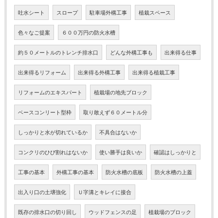
吐水シート
スロープ
駐車場外構工事
植栽スペース
色々なご提案
６００万円の防火水槽
約５０メートルのトレンチ排水口
どんな外構工事も
出来得る仕事
出来得るリフォーム
出来得る外構工事
出来得る植栽工事
リフォームのエキスパート
植栽場の地先ブロック
ベースコンリート型枠
取り敢えず６０メートル分
しっかりと水が切れているか
不具合はないか
コンクリのひび割れはないか
使い勝手は良いか
確認はしっかりと
工事の基本
外構工事の基本
防火水槽の底板
防火水槽の上蓋
出入り口の土壌強化
Ｕ字溝とキレイに接合
既存の排水口の切り回し
ウッドフェンスの足
植栽場のブロック