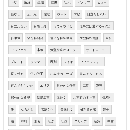
下駄
所縁
聖域
歴史
壮大
パノラマ
ビュー
癒やし
広大な
敷地
ウッド
木壁
目立たせない
目立たない
目隠し釘
何でもやりる
仕事には通ずるものが
歩車道
駅前再開発
色々な特殊車両
大型特殊免許
合材
アスファルト
本線
大型特殊のローラー
サイドローラー
プレート
ランマー
乳剤
レイキ
フィニッシャー
長く残る
使い勝手
お客様のニーズ
喜んでもらえる
喜んでもらいた
エリア
部分的な仕事
工期
遵守
部分的な修理
修繕工事
保険？
ご家庭の困り事
鏡割り
餅
ならわし
伝統文化
美味しく
材料置き場
寒中
霜
凍結
滑る
転ぶ
転倒
スリップ
新築
中古