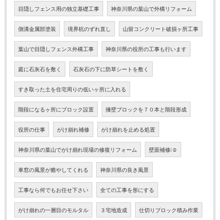
目隠しフェンス用の独立基礎工事
神奈川県の葉山で外構リフォーム
側溝金属部塗装
境界杭のずれ直し
山留コンクリート破損ヶ所工事
葉山で目隠しフェンス外構工事
神奈川県の役所の工事も行います
庭に石灰石を敷く
石灰石の下に防草シートを敷く
すき取った土を住宅周りの低いヶ所に入れる
階段になるヶ所にブロック設置
擁壁ブロックを７０本と階段形成
役所の仕事
がけ崩れ補修
がけ崩れを止める処置
神奈川県の葉山でがけ崩れ現場の修復リフォーム
壁面補修❕☺
車窓の風景が癒やしてくれる
神奈川県の良き風景
工事なら何でもお任せ下さい
全ての工事を形にする
がけ崩れの一層目のモルタル
３宅地造成
仕切りブロック積み作業