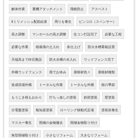
解体作業
重機アタッチメント
飛散防止
アスベスト
6ミリメッシュ配筋結束
周りを養生
ピンコロ（スペンサー）
高さ調整
マンホールの高さ調整
生コン打設完了
必要な工程
必要な作業
植栽場の土入れ
各仕上げ
防火水槽看板設置
天端高まで砕石敷設
防火水槽の水入れ
ウッドフェンス完了
外構ウッドフェンス
雨でお休み
屋根材色々
屋根材種類
造成現場外構
トータルな作業
トータルな外構
桜の季節
もうじき桜もおわり
打ちっ放しの塗装
鉄部塗装
壁塗装
分電盤塗装
報知器塗装
ローリング移動式足場
塗装前養生
マスカー養生
雨樋の金物撤去
雨樋金物取り付け
角型雨樋取り付け
小さなリフォーム
大きなリフォーム