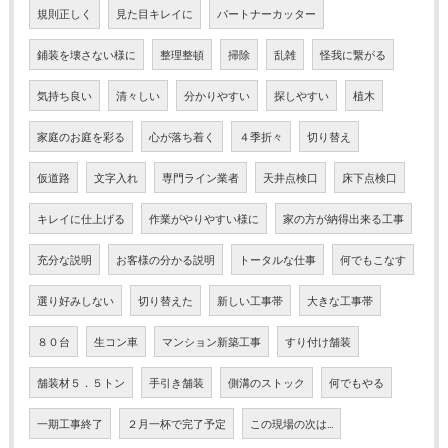
規則正しく
見た目キレイに
パートナーカッター
鋪装を壊さない様に
整理整頓
掃除
乱雑
怪我に繋がる
気持ち良い
清々しい
分かりやすい
探しやすい
植木
家庭のお庭を彩る
心が落ち着く
４季折々
切り替え
仮道路
文字入れ
専門ライン業者
天井点検口
床下点検口
キレイに仕上げる
作業がやりやすい様に
家の方が納得出来る工事
充分な説明
お客様の分かる説明
トータルな仕事
何でもこなす
選り好みしない
切り替えた
新しい工事帯
大きな工事帯
８０台
生コン車
マンション新築工事
すり付け舗装
舗装材５．５トン
手引き舗装
側溝のストック
何でもやる
一期工事終了
２月一杯で完了予定
この現場の次は…