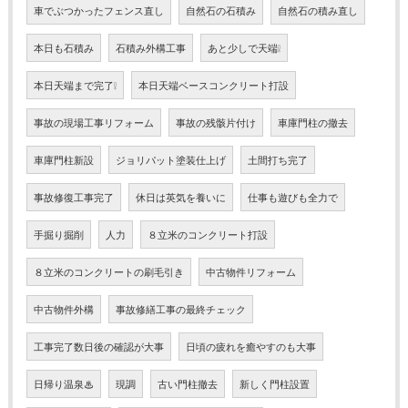
車でぶつかったフェンス直し
自然石の石積み
自然石の積み直し
本日も石積み
石積み外構工事
あと少しで天端❕
本日天端まで完了❕
本日天端ベースコンクリート打設
事故の現場工事リフォーム
事故の残骸片付け
車庫門柱の撤去
車庫門柱新設
ジョリパット塗装仕上げ
土間打ち完了
事故修復工事完了
休日は英気を養いに
仕事も遊びも全力で
手掘り掘削
人力
８立米のコンクリート打設
８立米のコンクリートの刷毛引き
中古物件リフォーム
中古物件外構
事故修繕工事の最終チェック
工事完了数日後の確認が大事
日頃の疲れを癒やすのも大事
日帰り温泉♨
現調
古い門柱撤去
新しく門柱設置