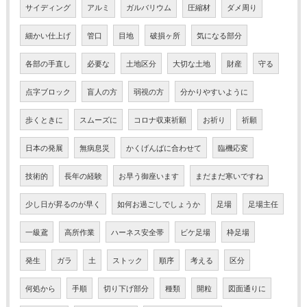
サイディング
アルミ
ガルバリウム
圧縮材
ダメ周り
細かい仕上げ
管口
目地
破損ヶ所
気になる部分
各部の手直し
必要な
土地区分
大切な土地
財産
守る
点字ブロック
盲人の方
弱視の方
分かりやすいように
歩くときに
スムーズに
コロナ収束祈願
お祈り
祈願
日本の発展
無病息災
かくげんばに合わせて
臨機応変
技術的
長年の経験
お早う御座います
まだまだ寒いですね
少し日が昇るのが早く
如何お過ごしでしょうか
足場
足場主任
一級鳶
高所作業
ハーネス安全帯
ビケ足場
枠足場
発生
ガラ
土
ストック
順序
考える
区分
何処から
手順
切り下げ部分
種類
開粒
図面通りに