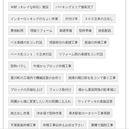
Ｍ材（キレイな砕石）敷設
パーキングエリア舗装完了
インターロッキングのちょい作業
片付け等
３００立米の土出し
農地転用
増築リフォーム
基礎準備
型枠準備
鉄筋配筋
ベタ基礎の生コン打設
増築部分の基礎工事
新築の外構工事
ベース生コン１．５立米打設
リフォーム部の基礎生コン打設
型枠バラし
午後からブロック外構工事
愛川町の工場内で機械設置の台作り
側溝の開口部を生コンで塞ぐ工事
ブロックの天端仕上げ
フェンス取付け
畑から運送関係の駐車場に
田圃から畑に変更したい方の田圃に土入れ
ウッドデッキの底板設置
残土出し作業
浄水場で型枠作業
厚木駅前ロータリー工事再開
平屋新築外構工事
外構工事以外もお任せ下さい
重機で掘削工事