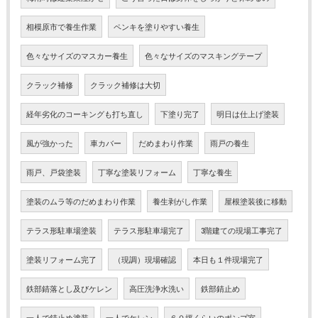
相模原市で養生作業
ペンキを塗りやすい養生
色々なサイズのマスカー養生
色々なサイズのマスキングテープ
クラック補修
クラック補修は大切
経年劣化のコーキングも打ち直し
下塗り完了
明日は仕上げ塗装
風が強かった
車カバー
だめまわり作業
雨戸の養生
雨戸、戸袋塗装
丁寧な塗装リフォーム
丁寧な養生
塗装のムラ等のだめまわり作業
養生剥がし作業
屋根塗装後に移動
テラス形駐車場塗装
テラス形駐車場完了
3階建ての現場工事完了
塗装リフォーム完了
（現調）現場確認
本日も１件現場完了
鉄部錆落とし及びケレン
高圧洗浄水洗い
鉄部錆止め
一人で錆止め塗装
一人でケレン
６０坪くらいのポンプ室