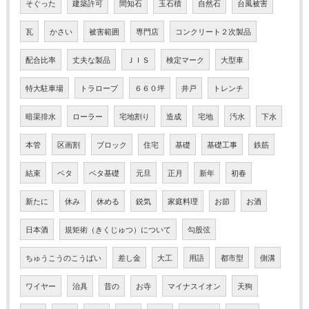
そぐった
建築許可
間知石
玉石積
自然石
台風被害
瓦
かさい
被害範囲
専門店
コンクリート２次製品
配合比率
丈夫な製品
ＪＩＳ
検定マーク
大型車
特大駐車場
トラロープ
６６０坪
井戸
トレンチ
暗渠排水
ローラー
宅地割り
造成
宅地
汚水
下水
本管
区画割
ブロック
住宅
基礎
基礎工事
鉄筋
結束
ベタ
ベタ基礎
元旦
正月
新年
初春
新たに
休み
休める
鋭気
家庭料理
お節
お酒
日本酒
規矩術（きくじゅつ）について
勾股弦
ちゅうこうのこうばい
差し金
大工
用語
都市型
側溝
ワイヤー
治具
昔の
お寺
マイナスイオン
天狗