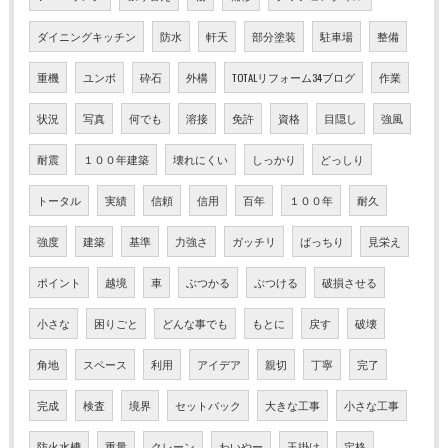
ダイニングキッチン
防水
軒天
部分塗装
駐車場
整備
重機
ユンボ
砕石
外構
TOTALリフォーム34ブログ
作業
状況
写真
何でも
溶接
免許
資格
目隠し
強風
耐震
１００年建築
壊れにくい
しっかり
どっしり
トータル
実績
信頼
信用
百年
１００年
耐久
強度
建築
基準
力強さ
ガッチリ
ばっちり
見栄え
ポイント
越境
車
ぶつかる
ぶつける
破損させる
小さな
困りごと
どんな事でも
もとに
戻す
破壊
角地
スペース
利用
アイデア
親切
丁寧
完了
完成
検査
境界
セットバック
大きな工事
小さな工事
防火水槽
重量
クレーン
わいやー
玉掛け
定格