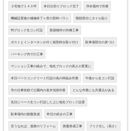
３宅地で１４０坪
本日仕切りブロック完了
浄水場内で作業
機械設置後の補修終了ヶ所の型枠バラシ
階段部分にタイル貼り
PCブロック生コン打設
新築物件の外構工事
ポストとインターホンが付く箱型枠台取り付け
駐車場部分の床づけ
パーキング内での工事
マンション工事の絡みで、地先ブロックの高さが変更に
本日ベースコンクリート打設の為の枠組み作業
午後から生コン打設
市の仕事依頼で公園内の老木伐採作業
どんな作業にも共通点がある
先日にベース生コン打設した上に地先ブロック設置
駐車場内の路盤形成
昨日の続きの工事
言うなれば、道路のリフォーム
路盤形成工事
フリク出し（高さ）