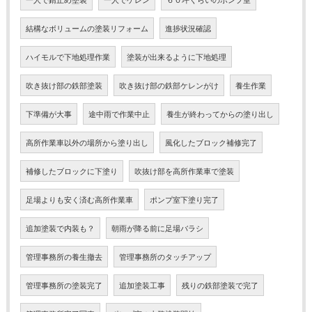
結構なボリュームの塗装リフォーム
進捗状況確認
ハイモルで下地処理作業
塗装が出来るように下地処理
吹き抜け部の鉄部塗装
吹き抜け部の鉄部ケレンがけ
養生作業
下準備が大事
途中雨で作業中止
養生が終わってからの塗り出し
高所作業車以外の場所から塗り出し
風化したブロック補修完了
補修したブロックに下塗り
吹抜け部を高所作業車で塗装
足場よりも安く済む高所作業車
ポンプ室下塗り完了
追加塗装で内装も？
朝雨が降る前に足場バラシ
管理事務所の養生撤去
管理事務所のタッチアップ
管理事務所の塗装完了
追加塗装工事
残りの鉄部塗装で完了