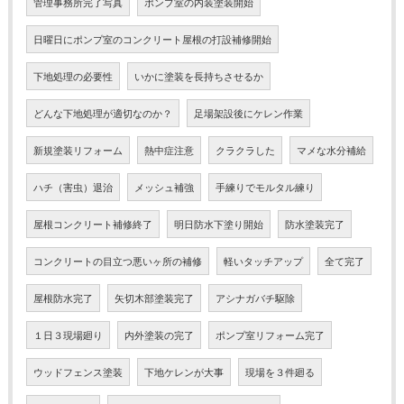
管理事務所完了写真
ポンプ室の内装塗装開始
日曜日にポンプ室のコンクリート屋根の打設補修開始
下地処理の必要性
いかに塗装を長持ちさせるか
どんな下地処理が適切なのか？
足場架設後にケレン作業
新規塗装リフォーム
熱中症注意
クラクラした
マメな水分補給
ハチ（害虫）退治
メッシュ補強
手練りでモルタル練り
屋根コンクリート補修終了
明日防水下塗り開始
防水塗装完了
コンクリートの目立つ悪いヶ所の補修
軽いタッチアップ
全て完了
屋根防水完了
矢切木部塗装完了
アシナガバチ駆除
１日３現場廻り
内外塗装の完了
ポンプ室リフォーム完了
ウッドフェンス塗装
下地ケレンが大事
現場を３件廻る