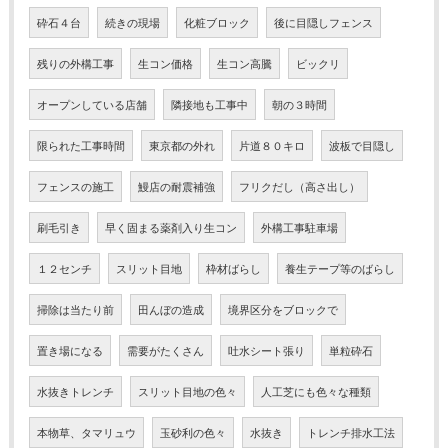
砕石４台
続きの現場
化粧ブロック
後に目隠しフェンス
残りの外構工事
生コン価格
生コン高騰
ビックリ
オープンしている店舗
隣接地も工事中
朝の３時間
限られた工事時間
東京都の外れ
片道８０キロ
波板で目隠し
フェンスの施工
鰻店の耐震補強
フリクだし（高さ出し）
刷毛引き
早く固まる薬剤入り生コン
外構工事駐車場
１２センチ
スリット目地
枠材ばらし
養生テープ等のばらし
掃除は当たり前
田んぼの造成
境界区分をブロックで
置き場になる
需要がたくさん
吐水シート張り
単粒砕石
水抜きトレンチ
スリット目地の色々
人工芝にも色々な種類
本物草、タマリュウ
玉砂利の色々
水抜き
トレンチ排水工法