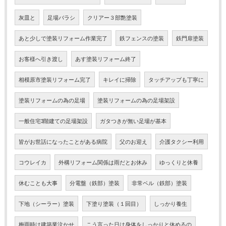
灰皿と
足場バラシ
クリアー３部艶塗装
あと少しで塗装リフォーム作業完了
鉄フェンスの塗装
鉄門扉塗装
お客様へ引き渡し
あす塗装リフォーム終了
相模原市塗装リフォーム完了
キレイに掃除
タッチアップも丁寧に
塗装リフォームの為の足場
塗装リフォームの為の足場架設
一般住宅3階建ての足場架設
ガタつきが無い足場が基本
皆がお世話になったことがある病院
父のお迎え
介護タクシー利用
コウレイカ
外構リフォーム関係は雨だとお休み
ゆっくりと休養
休むことも大事
分電盤（鉄部）塗装
非常ベル（鉄部）塗装
下地（シーラー）塗装
下塗り塗装（１回目）
しっかり養生
梅雨時は建築業泣かせ
こう言った日は身体をしっかりと休めるの