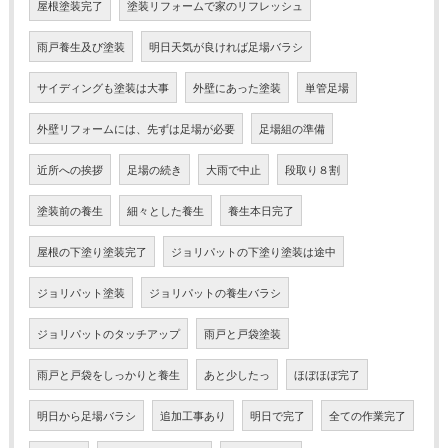
屋根塗装完了
塗装リフォームで家のリフレッシュ
雨戸養生及び塗装
明日天気が良ければ足場バラシ
サイディングも塗装は大事
外壁にあった塗装
単管足場
外壁リフォームには、先ずは足場が必要
足場組の準備
近所への挨拶
足場の続き
大雨で中止
段取り８割
塗装前の養生
細々とした養生
養生本日完了
屋根の下塗り塗装完了
ジョリパットの下塗り塗装は途中
ジョリパット塗装
ジョリパットの養生バラシ
ジョリパットのタッチアップ
雨戸と戸袋塗装
雨戸と戸袋をしっかりと養生
あと少したっ
ほぼほぼ完了
明日から足場バラシ
追加工事あり
明日で完了
全ての作業完了