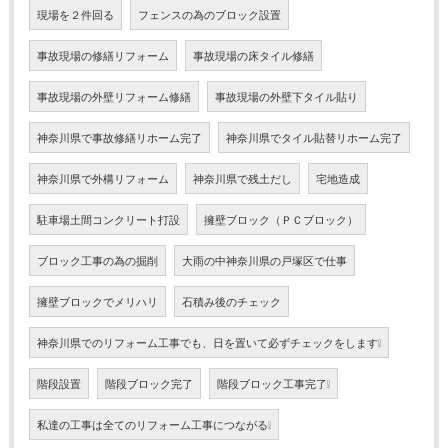
現場を２件回る
フェンスの為のブロック設置
事故現場の修繕リフォーム
事故現場の床タイル修繕
事故現場の外壁リフォーム修繕
事故現場の外壁下タイル貼り
神奈川県で事故修繕リホーム完了
神奈川県でタイル貼替リホーム完了
神奈川県で外構リフォーム
神奈川県で残土だし
宅地造成
駐車場土間コンクリート打設
擁壁ブロック（ＰＣブロック）
ブロック工事の為の掘削
大雨の中神奈川県の戸塚区で仕事
擁壁ブロックでメリハリ
石積み後のチェック
神奈川県でのリフォーム工事でも、日を置いて必ずチェックをします❕
階段設置
階段ブロック完了
階段ブロック工事完了❕
私達の工事は全てのリフォーム工事につながる❕