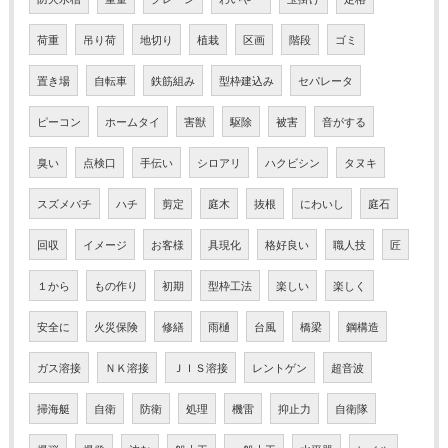
荷重
吊り荷
地切り
植栽
区画
階段
ゴミ
置き場
自転車
鉄筋組み
型枠建込み
セパレータ
ピーコン
ホームタイ
害獣
駆除
被害
音がする
臭い
点検口
手伝い
シロアリ
ハクビシン
タヌキ
スズメバチ
ハチ
剪定
庭木
抜根
にわいし
庭石
回収
イメージ
お客様
具現化
格好良い
職人技
匠
１から
もの作り
初期
型枠工法
楽しい
楽しく
安全に
火災保険
修繕
雨樋
台風
橋梁
鋼構造
ガス溶接
ＮＫ溶接
ＪＩＳ溶接
レントゲン
超音波
掃海艇
自衛
防衛
処理
機雷
抑止力
自衛隊