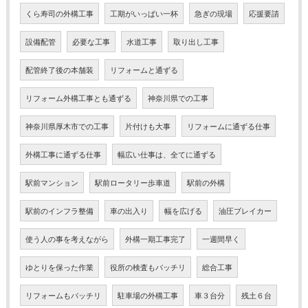
くら寿司の外構工事
工期がいっぱい一杯
急ぎの現場
応援要請
設備配管
必要な工事
水道工事
取り出し工事
配管終了後の本舗装
リフォームと通ずる
リフォーム外構工事とも通ずる
神奈川県での工事
神奈川県厚木市での工事
片付けも大事
リフォームに通ずる仕事
外構工事に通ずる仕事
幅広い仕事は、全てに通ずる
駅前マンション
駅前ロータリー歩車道
駅前の外構
駅前のインフラ整備
車の出入り
幅を広げる
油圧ブレイカー
使う人の事を考えながら
外構一期工事完了
一週間早く
ゆとりを保った作業
役所の検査もバッチリ
総合工事
リフォームもバッチリ
駐車場の外構工事
車３台分
残土６台