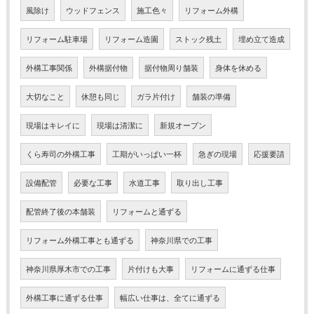
風除け
ウッドフェンス
施工色々
リフォーム外構
リフォーム駐車場
リフォーム造園
ストック残土
埋め立て造成
外構工事関係
外構据付物
据付物周り舗装
身体を休める
大切なこと
休憩も同じ
ガラ片付け
舗装の準備
現場はキレイに
現場は清潔に
新規オープン
くら寿司の外構工事
工期がいっぱい一杯
急ぎの現場
応援要請
設備配管
必要な工事
水道工事
取り出し工事
配管終了後の本舗装
リフォームと通ずる
リフォーム外構工事とも通ずる
神奈川県での工事
神奈川県厚木市での工事
片付けも大事
リフォームに通ずる仕事
外構工事に通ずる仕事
幅広い仕事は、全てに通ずる