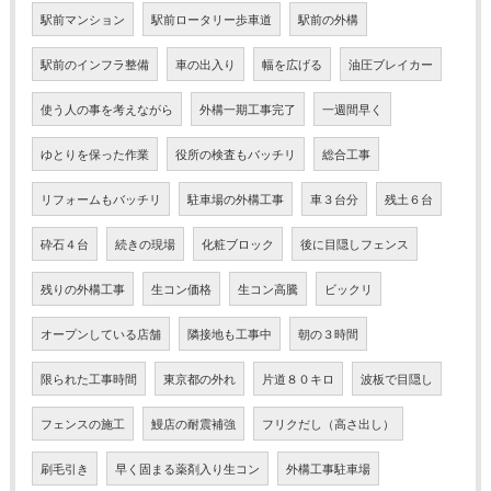
駅前マンション
駅前ロータリー歩車道
駅前の外構
駅前のインフラ整備
車の出入り
幅を広げる
油圧ブレイカー
使う人の事を考えながら
外構一期工事完了
一週間早く
ゆとりを保った作業
役所の検査もバッチリ
総合工事
リフォームもバッチリ
駐車場の外構工事
車３台分
残土６台
砕石４台
続きの現場
化粧ブロック
後に目隠しフェンス
残りの外構工事
生コン価格
生コン高騰
ビックリ
オープンしている店舗
隣接地も工事中
朝の３時間
限られた工事時間
東京都の外れ
片道８０キロ
波板で目隠し
フェンスの施工
鰻店の耐震補強
フリクだし（高さ出し）
刷毛引き
早く固まる薬剤入り生コン
外構工事駐車場