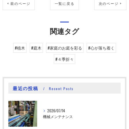
< 前のページ
一覧に戻る
次のページ >
関連タグ
#植木
#庭木
#家庭のお庭を彩る
#心が落ち着く
#４季折々
最近の投稿
Recent Posts
2026/07/14
機械メンテナンス