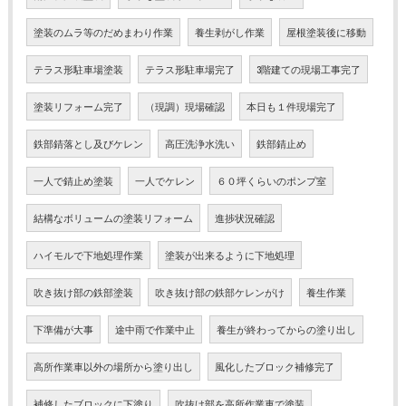
塗装のムラ等のだめまわり作業
養生剥がし作業
屋根塗装後に移動
テラス形駐車場塗装
テラス形駐車場完了
3階建ての現場工事完了
塗装リフォーム完了
（現調）現場確認
本日も１件現場完了
鉄部錆落とし及びケレン
高圧洗浄水洗い
鉄部錆止め
一人で錆止め塗装
一人でケレン
６０坪くらいのポンプ室
結構なボリュームの塗装リフォーム
進捗状況確認
ハイモルで下地処理作業
塗装が出来るように下地処理
吹き抜け部の鉄部塗装
吹き抜け部の鉄部ケレンがけ
養生作業
下準備が大事
途中雨で作業中止
養生が終わってからの塗り出し
高所作業車以外の場所から塗り出し
風化したブロック補修完了
補修したブロックに下塗り
吹抜け部を高所作業車で塗装