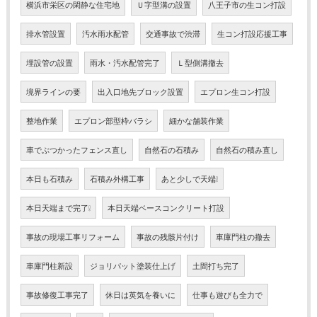
横浜市栄区の閑静な住宅地
Ｕ字型溝の設置
八王子市の生コン打設
排水管設置
汚水雨水配管
交通事故で渋滞
生コン打設応援工事
埋設管の設置
雨水・汚水配管完了
Ｌ型側溝撤去
境界ラインの要
出入口地先ブロック設置
エプロン生コン打設
整地作業
エプロン部型枠バラシ
細かな舗装作業
車でぶつかったフェンス直し
自然石の石積み
自然石の積み直し
本日も石積み
石積み外構工事
あと少しで天端❕
本日天端まで完了❕
本日天端ベースコンクリート打設
事故の現場工事リフォーム
事故の残骸片付け
車庫門柱の撤去
車庫門柱新設
ジョリパット塗装仕上げ
土間打ち完了
事故修復工事完了
休日は英気を養いに
仕事も遊びも全力で