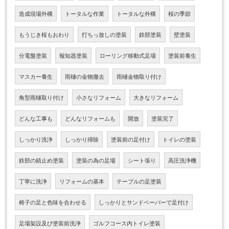
造成現場外構
トータルな作業
トータルな外構
桜の季節
もうじき桜もおわり
打ちっ放しの塗装
鉄部塗装
壁塗装
分電盤塗装
報知器塗装
ローリング移動式足場
塗装前養生
マスカー養生
雨樋の金物撤去
雨樋金物取り付け
角型雨樋取り付け
小さなリフォーム
大きなリフォーム
どんな工事も
どんなリフォームも
開放
塗装完了
しっかり洗浄
しっかり掃除
塗装前の足付け
トイレの塗装
鉄部の錆止め塗装
塗装の為の足場
シート張り
高圧洗浄機
丁寧に洗浄
リフォームの基本
テーブルの足塗装
椅子の足と色味を合わせる
しっかりとサンドペーパーで足付け
足場架設及び塗装前洗浄
ゴルフコース内トイレ塗装