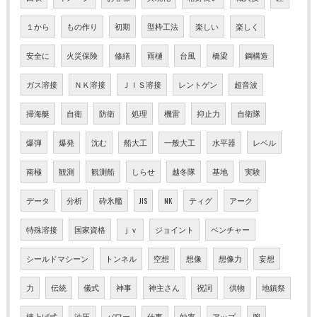
１から
もの作り
初期
型枠工法
楽しい
楽しく
安全に
火災保険
修繕
雨樋
台風
橋梁
鋼構造
ガス溶接
ＮＫ溶接
ＪＩＳ溶接
レントゲン
超音波
掃海艇
自衛
防衛
処理
機雷
抑止力
自衛隊
爆弾
爆発
沈む
船大工
一般大工
水平器
レベル
南極
観測
観測船
しらせ
越冬隊
基地
実験
データ
分析
砕氷艦
JIS
NK
ティグ
アーク
特殊溶接
国家資格
ｊｖ
ジョイント
ベンチャー
シールドマシーン
トンネル
空想
想像
想像力
妄想
力
伝統
儀式
神事
神主さん
祝詞
供物
地鎮祭
棟上げ式
油圧
パワー
仕事
効率
アップ
腕