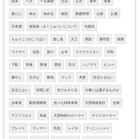
結束
ベタ
ベタ基礎
元旦
正月
新年
初春
新たに
休み
休める
鋭気
家庭料理
お節
お酒
日本酒
規矩術（きくじゅつ）について
勾股弦
ちゅうこうのこうばい
差し金
大工
用語
都市型
側溝
ワイヤー
治具
昔の
お寺
マイナスイオン
天狗
下駄
所縁
聖域
歴史
壮大
パノラマ
ビュー
癒やし
広大な
敷地
ウッド
木壁
目立たせない
目立たない
目隠し釘
何でもやりる
仕事には通ずるものが
歩車道
駅前再開発
色々な特殊車両
大型特殊免許
合材
アスファルト
本線
大型特殊のローラー
サイドローラー
プレート
ランマー
乳剤
レイキ
フィニッシャー