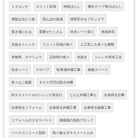
１２センチ
スリット目地
枠材ばらし
養生テープ等のばらし
掃除は当たり前
田んぼの造成
境界区分をブロックで
置き場になる
需要がたくさん
吐水シート張り
単粒砕石
水抜きトレンチ
スリット目地の色々
人工芝にも色々な種類
本物草、タマリュウ
玉砂利の色々
水抜き
トレンチ排水工法
吐水シート
スロープ
駐車場外構工事
植栽スペース
色々なご提案
６００万円の防火水槽
約５０メートルのトレンチ排水口
どんな外構工事も
出来得る仕事
出来得るリフォーム
出来得る外構工事
出来得る植栽工事
リフォームのエキスパート
植栽場の地先ブロック
ベースコンリート型枠
取り敢えず６０メートル分