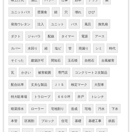
ユニットバス
壁腐食
錆
穴
壊れ
ひび
発泡ウレタン
注入
ユニット
バス
風呂
換気扇
ダクト
ジャバラ
配線
タイマー
電源
アース
カバー
水回り
経
塩ビ
管
雨漏り
シミ
時代
そぐった
建築許可
間知石
玉石積
自然石
台風被害
瓦
かさい
被害範囲
専門店
コンクリート２次製品
配合比率
丈夫な製品
ＪＩＳ
検定マーク
大型車
特大駐車場
トラロープ
６６０坪
井戸
トレンチ
暗渠排水
ローラー
宅地割り
造成
宅地
汚水
下水
本管
区画割
ブロック
住宅
基礎
基礎工事
鉄筋