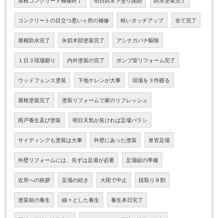
コンクリートの目立つ悪いヶ所の補修
軽いタッチアップ
全て完了
屋根防水完了
矢切木部塗装完了
アシナガバチ駆除
１日３現場廻り
内外塗装の完了
ポンプ室リフォーム完了
ウッドフェンス塗装
下地ケレンが大事
現場を３件廻る
屋根塗装完了
塗装リフォームで家のリフレッシュ
雨戸養生及び塗装
明日天気が良ければ足場バラシ
サイディングも塗装は大事
外壁にあった塗装
単管足場
外壁リフォームには、先ずは足場が必要
足場組の準備
近所への挨拶
足場の続き
大雨で中止
段取り８割
塗装前の養生
細々とした養生
養生本日完了