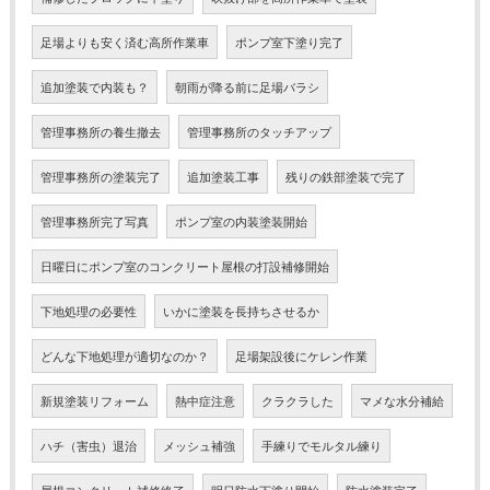
足場よりも安く済む高所作業車
ポンプ室下塗り完了
追加塗装で内装も？
朝雨が降る前に足場バラシ
管理事務所の養生撤去
管理事務所のタッチアップ
管理事務所の塗装完了
追加塗装工事
残りの鉄部塗装で完了
管理事務所完了写真
ポンプ室の内装塗装開始
日曜日にポンプ室のコンクリート屋根の打設補修開始
下地処理の必要性
いかに塗装を長持ちさせるか
どんな下地処理が適切なのか？
足場架設後にケレン作業
新規塗装リフォーム
熱中症注意
クラクラした
マメな水分補給
ハチ（害虫）退治
メッシュ補強
手練りでモルタル練り
屋根コンクリート補修終了
明日防水下塗り開始
防水塗装完了