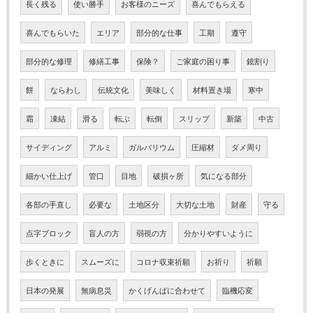
長く残る
使い勝手
お客様のニーズ
喜んでもらえる
喜んでもらいた
エリア
部分的な仕事
工期
遵守
部分的な修理
修繕工事
保険？
ご家庭の困り事
鏡割り
餅
ならわし
伝統文化
美味しく
材料置き場
寒中
霜
凍結
滑る
転ぶ
転倒
スリップ
新築
中古
サイディング
アルミ
ガルバリウム
圧縮材
ダメ周り
細かい仕上げ
管口
目地
破損ヶ所
気になる部分
各部の手直し
必要な
土地区分
大切な土地
財産
守る
点字ブロック
盲人の方
弱視の方
分かりやすいように
歩くときに
スムーズに
コロナ収束祈願
お祈り
祈願
日本の発展
無病息災
かくげんばに合わせて
臨機応変