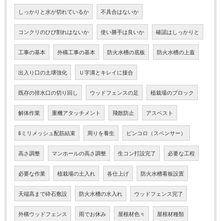
しっかりと水が切れているか
不具合はないか
コンクリのひび割れはないか
使い勝手は良いか
確認はしっかりと
工事の基本
外構工事の基本
防火水槽の底板
防火水槽の上蓋
出入り口の土壌強化
Ｕ字溝とキレイに接合
既存の排水口の切り回し
ウッドフェンスの足
植栽場のブロック
解体作業
重機アタッチメント
飛散防止
アスベスト
6ミリメッシュ配筋結束
周りを養生
ピンコロ（スペンサー）
高さ調整
マンホールの高さ調整
生コン打設完了
必要な工程
必要な作業
植栽場の土入れ
各仕上げ
防火水槽看板設置
天端高まで砕石敷設
防火水槽の水入れ
ウッドフェンス完了
外構ウッドフェンス
雨でお休み
屋根材色々
屋根材種類