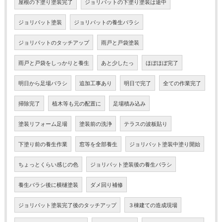
屋根の下塗り塗装完了
ジョリパットの下塗り塗装は途中
ジョリパット塗装
ジョリパットの養生バラシ
ジョリパットのタッチアップ
雨戸と戸袋塗装
雨戸と戸袋をしっかりと養生
あと少したっ
ほぼほぼ完了
明日から足場バラシ
追加工事あり
明日で完了
全ての作業完了
掃除完了
植木等も元の配置に
足場積み込み
塗装リフォーム足場
塗装前の洗浄
テラスの波板貼り
下塗り前の養生作業
窓等を全部養生
ジョリパット塗装中塗り開始
ちょっとくらい感じの色
ジョリパット塗装後の養生バラシ
養生バラシ後に横樋塗装
ダメ回り補修
ジョリパット塗装完了後のタッチアップ
３棟建ての造成現場