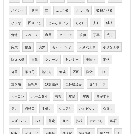
ポイント
越境
車
ぶつかる
ぶつける
破損させる
小さな
困りごと
どんな事でも
もとに
戻す
破壊
角地
スペース
利用
アイデア
親切
丁寧
完了
完成
検査
境界
セットバック
大きな工事
小さな工事
防火水槽
重量
クレーン
わいやー
玉掛け
定格
荷重
吊り荷
地切り
植栽
区画
階段
ゴミ
置き場
自転車
鉄筋組み
型枠建込み
セパレータ
ピーコン
ホームタイ
害獣
駆除
被害
音がする
臭い
点検口
手伝い
シロアリ
ハクビシン
タヌキ
スズメバチ
ハチ
剪定
庭木
抜根
にわいし
庭石
回収
イメージ
お客様
具現化
格好良い
職人技
匠