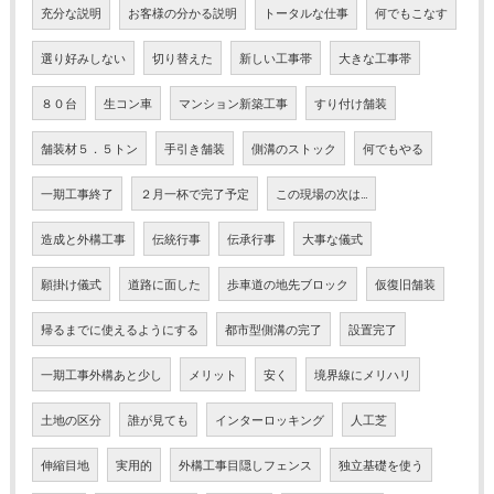
充分な説明
お客様の分かる説明
トータルな仕事
何でもこなす
選り好みしない
切り替えた
新しい工事帯
大きな工事帯
８０台
生コン車
マンション新築工事
すり付け舗装
舗装材５．５トン
手引き舗装
側溝のストック
何でもやる
一期工事終了
２月一杯で完了予定
この現場の次は…
造成と外構工事
伝統行事
伝承行事
大事な儀式
願掛け儀式
道路に面した
歩車道の地先ブロック
仮復旧舗装
帰るまでに使えるようにする
都市型側溝の完了
設置完了
一期工事外構あと少し
メリット
安く
境界線にメリハリ
土地の区分
誰が見ても
インターロッキング
人工芝
伸縮目地
実用的
外構工事目隠しフェンス
独立基礎を使う