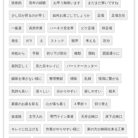
技術的
長年の経験
お早う御座います
まだまだ寒いですね
少し日が昇るのが早く
如何お過ごしでしょうか
足場
足場主任
一級鳶
高所作業
ハーネス安全帯
ビケ足場
枠足場
発生
ガラ
土
ストック
順序
考える
区分
何処から
手順
切り下げ部分
種類
開粒
図面通りに
規則正しく
見た目キレイに
パートナーカッター
鋪装を壊さない様に
整理整頓
掃除
乱雑
怪我に繋がる
気持ち良い
清々しい
分かりやすい
探しやすい
植木
家庭のお庭を彩る
心が落ち着く
４季折々
切り替え
仮道路
文字入れ
専門ライン業者
天井点検口
床下点検口
キレイに仕上げる
作業がやりやすい様に
家の方が納得出来る工事