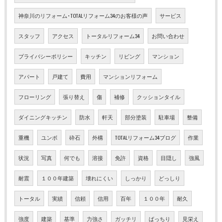
神奈川のリフォーム･TOTALリフォーム34のお客様の声
サービス
スタッフ
アクセス
トータルリフォーム34
お問い合わせ
プライバシーポリシー
キッチン
リビング
マンション
アパート
戸建て
費用
マンションリフォーム
フローリング
張り替え
傷
補修
クッションタイル
ダイニングキッチン
防水
軒天
部分塗装
駐車場
整備
重機
ユンボ
砕石
外構
TOTALリフォーム34ブログ
作業
状況
写真
何でも
溶接
免許
資格
目隠し
強風
耐震
１００年建築
壊れにくい
しっかり
どっしり
トータル
実績
信頼
信用
百年
１００年
耐久
強度
建築
基準
力強さ
ガッチリ
ばっちり
見栄え