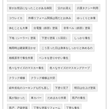
皆がお世話になったことがある病院
父のお迎え
介護タクシー利用
コウレイカ
外構リフォーム関係は雨だとお休み
ゆっくりと休養
休むことも大事
分電盤（鉄部）塗装
非常ベル（鉄部）塗装
下地（シーラー）塗装
下塗り塗装（１回目）
しっかり養生
梅雨時は建築業泣かせ
こう言った日は身体をしっかりと休めるの
相模原市で養生作業
ペンキを塗りやすい養生
色々なサイズのマスカー養生
色々なサイズのマスキングテープ
クラック補修
クラック補修は大切
経年劣化のコーキングも打ち直し
下塗り完了
明日は仕上げ塗装
風が強かった
車カバー
だめまわり作業
雨戸の養生
雨戸、戸袋塗装
丁寧な塗装リフォーム
丁寧な養生