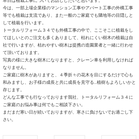
今は、一部上場企業様のマンション工事やアパート工事の外構工事
等でも植栽は支流であり、また一般のご家庭でも隣地等の目隠しと
して植栽を行います。
トータルリフォーム３４でも外構工事の中で、ここそこに植栽をし
てほしいとのご注文も多くありまして、枯れにくい樹木の植栽は自
社で行いますが、枯れやすい樹木は提携の造園業者と一緒に行わせ
て頂いております。
写真の様に大きな樹木になりますと、クレーン車を利用しなければ
なりません。
ご家庭に樹木がありますと、４季折々の花木を目にするだけで心も
和みますし、お子様の成長と共に成長を見守る…植樹もよろしいかと
存じます。
どんな工事でも行なっております我社、トータルリフォーム３４に
ご家庭のお悩み事は何でもご相談下さい。
まだまだ寒い日が続いておりますが、寒さに負けないでお過ごし下
さい。