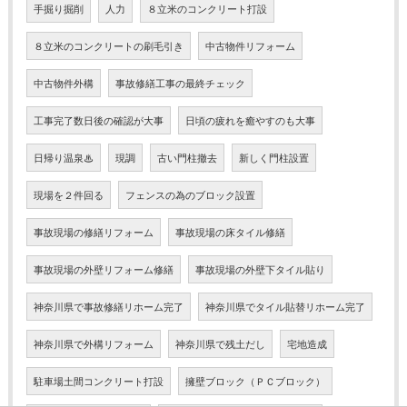
手掘り掘削
人力
８立米のコンクリート打設
８立米のコンクリートの刷毛引き
中古物件リフォーム
中古物件外構
事故修繕工事の最終チェック
工事完了数日後の確認が大事
日頃の疲れを癒やすのも大事
日帰り温泉♨
現調
古い門柱撤去
新しく門柱設置
現場を２件回る
フェンスの為のブロック設置
事故現場の修繕リフォーム
事故現場の床タイル修繕
事故現場の外壁リフォーム修繕
事故現場の外壁下タイル貼り
神奈川県で事故修繕リホーム完了
神奈川県でタイル貼替リホーム完了
神奈川県で外構リフォーム
神奈川県で残土だし
宅地造成
駐車場土間コンクリート打設
擁壁ブロック（ＰＣブロック）